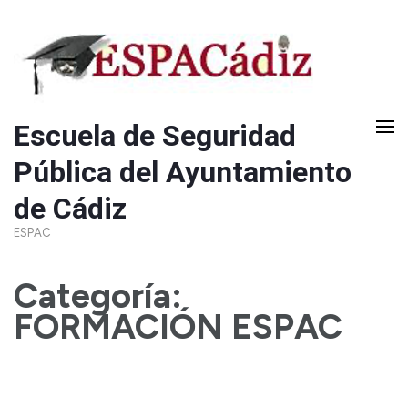
Saltar
al
contenido
(presiona
Escuela de Seguridad
la
Pública del Ayuntamiento
tecla
Intro)
de Cádiz
ESPAC
Categoría:
FORMACIÓN ESPAC