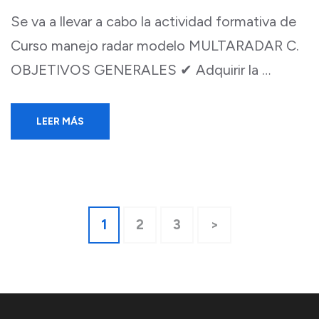
Se va a llevar a cabo la actividad formativa de
Curso manejo radar modelo MULTARADAR C.
OBJETIVOS GENERALES ✔ Adquirir la …
LEER MÁS
Navegación
Página
Página
Página
1
2
3
>
de
entradas